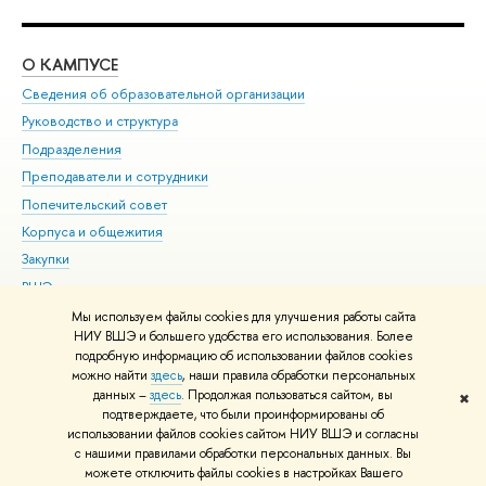
О КАМПУСЕ
ОБ
Сведения об образовательной организации
Мер
Руководство и структура
Мер
Подразделения
Дов
Преподаватели и сотрудники
Ол
Попечительский совет
При
Корпуса и общежития
При
Закупки
Ди
ВШЭ для студентов с ограниченными возможностями
До
здоровья и инвалидностью
Ас
Мы используем файлы cookies для улучшения работы сайта
Версия для слабовидящих
НИУ ВШЭ и большего удобства его использования. Более
Обр
подробную информацию об использовании файлов cookies
Единая платежная страница
можно найти
здесь
, наши правила обработки персональных
данных –
здесь
. Продолжая пользоваться сайтом, вы
✖
Редактору
подтверждаете, что были проинформированы об
© НИУ ВШЭ 1993–2026
Адреса и контакты
Условия использования
использовании файлов cookies сайтом НИУ ВШЭ и согласны
с нашими правилами обработки персональных данных. Вы
материалов
Политика конфиденциальности
Карта сайта
можете отключить файлы cookies в настройках Вашего
Шрифты HSE Sans и HSE Slab разработаны в
Школе дизайна НИУ ВШЭ