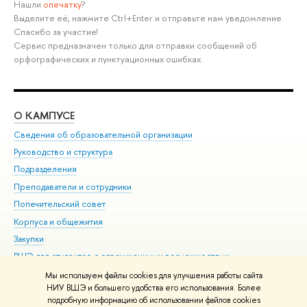
Нашли
опечатку
?
Выделите её, нажмите Ctrl+Enter и отправьте нам уведомление.
Спасибо за участие!
Сервис предназначен только для отправки сообщений об
орфографических и пунктуационных ошибках.
О КАМПУСЕ
ОБ
Сведения об образовательной организации
Мер
Руководство и структура
Мер
Подразделения
Дов
Преподаватели и сотрудники
Ол
Попечительский совет
При
Корпуса и общежития
При
Закупки
Ди
ВШЭ для студентов с ограниченными возможностями
До
здоровья и инвалидностью
Ас
Мы используем файлы cookies для улучшения работы сайта
Версия для слабовидящих
НИУ ВШЭ и большего удобства его использования. Более
Обр
подробную информацию об использовании файлов cookies
Единая платежная страница