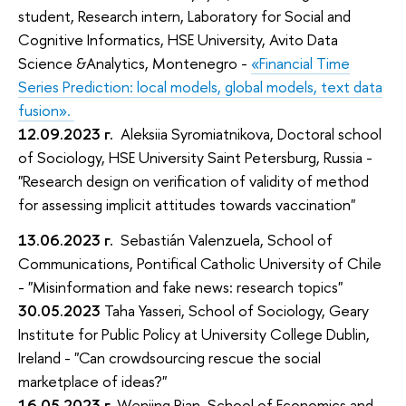
student,
Research intern, Laboratory for Social and
Cognitive Informatics, HSE University,
Avito Data
Science &
Analytics, Montenegro
-
«Financial Time
Series Prediction: local models, global models, text data
fusion».
12.09.2023
г.
Aleksiia Syromiatnikova, Doctoral school
of Sociology, HSE University Saint Petersburg, Russia -
"Research design on verification of validity of method
for assessing implicit attitudes towards vaccination"
13.06.2023
г.
Sebastián Valenzuela, School of
Communications, Pontifical Catholic University of Chile
- "Misinformation and fake news: research topics"
30.05.2023
Taha Yasseri, School of Sociology, Geary
Institute for Public Policy at University College Dublin,
Ireland - "Can crowdsourcing rescue the social
marketplace of ideas?"
16.05.2023 г.
Wenjing Pian, School of Economics and