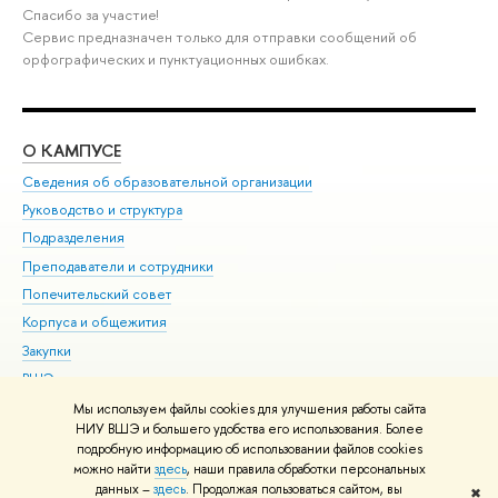
Спасибо за участие!
Сервис предназначен только для отправки сообщений об
орфографических и пунктуационных ошибках.
О КАМПУСЕ
ОБ
Сведения об образовательной организации
Мер
Руководство и структура
Мер
Подразделения
Дов
Преподаватели и сотрудники
Ол
Попечительский совет
При
Корпуса и общежития
При
Закупки
Ди
ВШЭ для студентов с ограниченными возможностями
До
здоровья и инвалидностью
Ас
Мы используем файлы cookies для улучшения работы сайта
Версия для слабовидящих
НИУ ВШЭ и большего удобства его использования. Более
Обр
подробную информацию об использовании файлов cookies
Единая платежная страница
можно найти
здесь
, наши правила обработки персональных
данных –
здесь
. Продолжая пользоваться сайтом, вы
✖