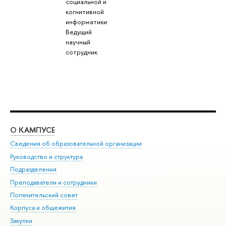
социальной и
когнитивной
информатики:
Ведущий
научный
сотрудник
О КАМПУСЕ
ОБ
Сведения об образовательной организации
Мер
Руководство и структура
Мер
Подразделения
Дов
Преподаватели и сотрудники
Ол
Попечительский совет
При
Корпуса и общежития
При
Закупки
Ди