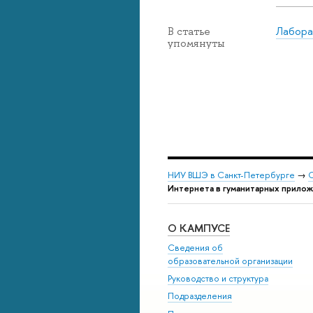
Лабора
В статье
упомянуты
НИУ ВШЭ в Санкт-Петербурге
→
С
Интернета в гуманитарных прилож
О КАМПУСЕ
Сведения об
образовательной организации
Руководство и структура
Подразделения