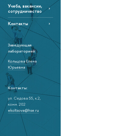
Учеба, вакансии,
сотрудничество
Контакты
Заведующая
лабораторией:
Кольцова Елена
Юрьевна
Контакты:
ул. Седова 55, к.2,
комн. 202
ekoltsova@hse.ru