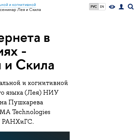
ной и когнитивной
РУС
EN
 семинар Лея и Скила
ернета в
ях -
 и Скила
иальной и когнитивной
го языка (Лея) НИУ
вна Пушкарева
MA Technologies
Т РАНХиГС.