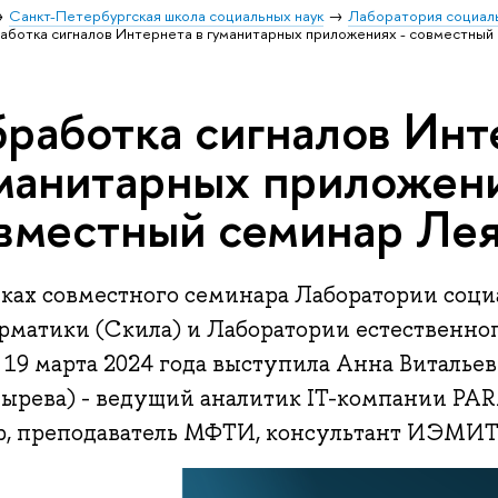
Санкт-Петербургская школа социальных наук
Лаборатория социаль
ботка сигналов Интернета в гуманитарных приложениях - совместный
работка сигналов Инт
манитарных приложени
вместный семинар Лея
мках совместного семинара Лаборатории соц
рматики (Скила) и Лаборатории естественно
19 марта 2024 года выступила Анна Виталье
дырева) - ведущий аналитик IT-компании PAR
p, преподаватель МФТИ, консультант ИЭМИ