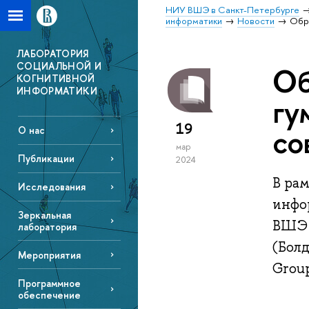
НИУ ВШЭ в Санкт-Петербурге
информатики
Новости
Обра
ЛАБОРАТОРИЯ
СОЦИАЛЬНОЙ И
Об
КОГНИТИВНОЙ
ИНФОРМАТИКИ
гу
19
со
О нас
мар
Публикации
2024
В ра
Исследования
инфо
Зеркальная
ВШЭ 
лаборатория
(Бол
Мероприятия
Grou
Программное
обеспечение