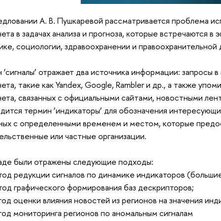
едловании А. В. Пушкаревой рассматривается проблема ис
ета в задачах анализа и прогноза, которые встречаются в 
ике, социологии, здравоохранении и правоохранительной 
 ‘сигналы’ отражает два источника информации: запросы 
ета, такие как Yandex, Google, Rambler и др., а также упо
ета, связанных с официальными сайтами, новостными лен
одится термин ‘индикаторы’ для обозначения интересующи
ных с определенными временем и местом, которые предо
ельственные или частные организации.
аде были отражены следующие подходы:
тод редукции сигналов по динамике индикаторов (большие
тод графического формирования баз дескрипторов;
тод оценки влияния новостей из регионов на значения инд
тод мониторинга регионов по аномальным сигналам