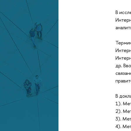
В иссл
Интерн
аналит
Термин
Интерн
Интерн
др. Вв
связан
правит
В докл
1). Ме
2). Ме
3). Ме
4). Ме