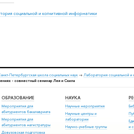
тория социальной и когнитивной информатики
анкт-Петербургская школа социальных наук
→
Лаборатория социальной и 
ениях - совместный семинар Лея и Скила
ОБРАЗОВАНИЕ
НАУКА
Р
Мероприятия для
Научные мероприятия
Би
абитуриентов бакалавриата
Научные центры и
Пу
Мероприятия для
лаборатории
Ед
абитуриентов магистратуры
Научно-учебные группы
и 
Довузовская подготовка