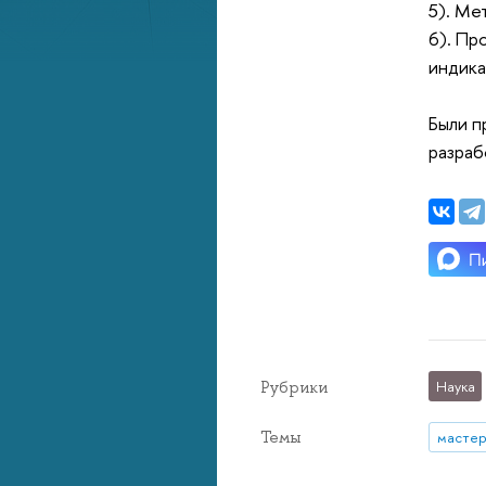
5). Ме
6). Пр
индик
Были п
разраб
Рубрики
Наука
Темы
мастер