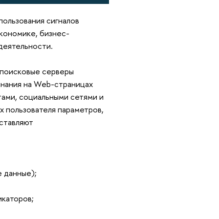
пользования сигналов
экономике, бизнес-
деятельности.
в поисковые серверы
минания на Web-страницах
тами, социальными сетями и
х пользователя параметров,
ставляют
 данные);
икаторов;