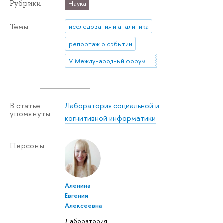
Рубрики
Наука
Темы
исследования и аналитика
репортаж о событии
V Международный форум "Cognitive neuroscience – 2022"
Лаборатория социальной и
В статье
упомянуты
когнитивной информатики
Персоны
Аленина
Евгения
Алексеевна
Лаборатория