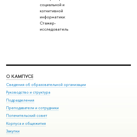
социальной и
когнитивной
информатики:
Стажер-
исследователь
О КАМПУСЕ
ОБ
Сведения об образовательной организации
Мер
Руководство и структура
Мер
Подразделения
Дов
Преподаватели и сотрудники
Ол
Попечительский совет
При
Корпуса и общежития
При
Закупки
Ди