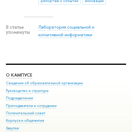
репортаж о событии
инновации
Лаборатория социальной и
В статье
упомянуты
когнитивной информатики
О КАМПУСЕ
ОБ
Сведения об образовательной организации
Мер
Руководство и структура
Мер
Подразделения
Дов
Преподаватели и сотрудники
Ол
Попечительский совет
При
Корпуса и общежития
При
Закупки
Ди