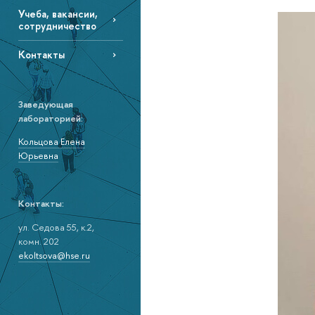
Учеба, вакансии,
сотрудничество
Контакты
Заведующая
лабораторией:
Кольцова Елена
Юрьевна
Контакты:
ул. Седова 55, к.2,
комн. 202
ekoltsova@hse.ru