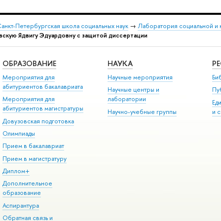
анкт-Петербургская школа социальных наук
→
Лаборатория социальной и 
вскую Ядвигу Эдуардовну с защитой диссертации
ОБРАЗОВАНИЕ
НАУКА
Р
Мероприятия для
Научные мероприятия
Би
абитуриентов бакалавриата
Научные центры и
Пу
Мероприятия для
лаборатории
Ед
абитуриентов магистратуры
Научно-учебные группы
и 
Довузовская подготовка
Олимпиады
Прием в бакалавриат
Прием в магистратуру
Диплом+
Дополнительное
образование
Аспирантура
Обратная связь и