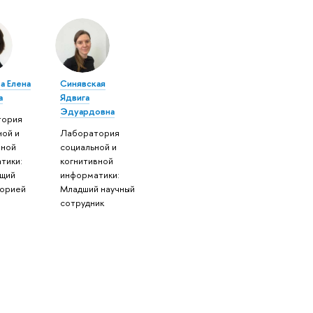
а Елена
Синявская
а
Ядвига
Эдуардовна
тория
ной и
Лаборатория
вной
социальной и
тики:
когнитивной
щий
информатики:
орией
Младший научный
сотрудник