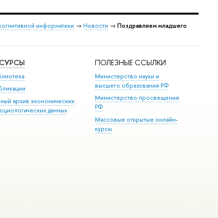
когнитивной информатики
→
Новости
→
Поздравляем младшего
ЕСУРСЫ
ПОЛЕЗНЫЕ ССЫЛКИ
блиотека
Министерство науки и
высшего образования РФ
бликации
Министерство просвещения
иный архив экономических
РФ
социологических данных
Массовые открытые онлайн-
курсы