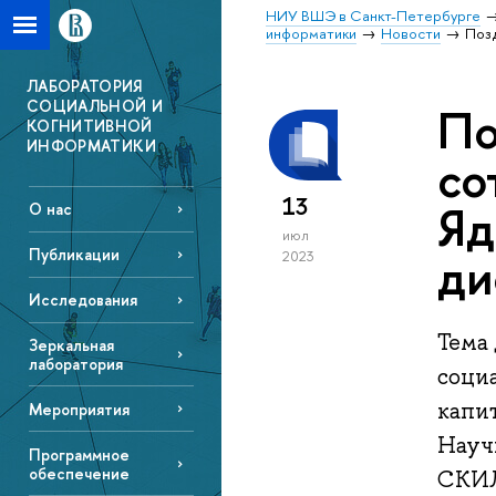
НИУ ВШЭ в Санкт-Петербурге
информатики
Новости
Поз
ЛАБОРАТОРИЯ
СОЦИАЛЬНОЙ И
По
КОГНИТИВНОЙ
ИНФОРМАТИКИ
со
13
Яд
О нас
июл
ди
Публикации
2023
Исследования
Тема
Зеркальная
лаборатория
соци
капит
Мероприятия
Науч
Программное
обеспечение
СКИЛ