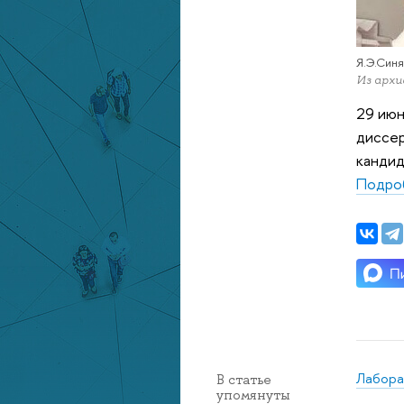
Я.Э.Син
Из арх
29 июн
диссер
кандид
Подроб
Лабора
В статье
упомянуты