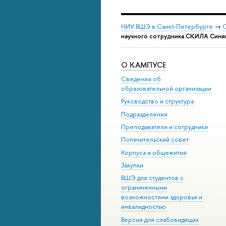
НИУ ВШЭ в Санкт-Петербурге
→
С
научного сотрудника СКИЛА Синя
О КАМПУСЕ
Сведения об
образовательной организации
Руководство и структура
Подразделения
Преподаватели и сотрудники
Попечительский совет
Корпуса и общежития
Закупки
ВШЭ для студентов с
ограниченными
возможностями здоровья и
инвалидностью
Версия для слабовидящих