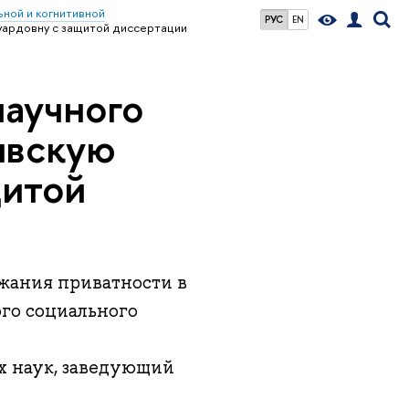
ной и когнитивной
РУС
EN
ардовну с защитой диссертации
аучного
явскую
щитой
ржания приватности в
го социального
х наук, заведующий