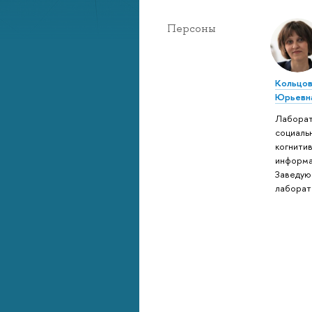
Персоны
Кольцов
Юрьевн
Лабора
социаль
когнити
информа
Заведую
лаборат