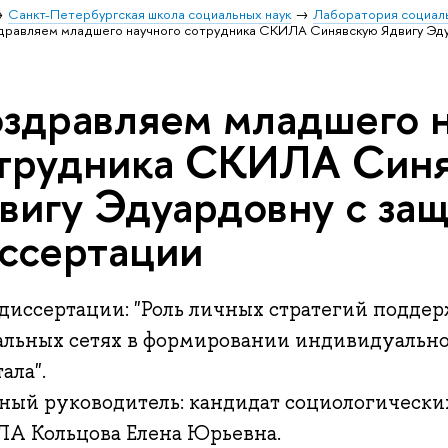
Санкт-Петербургская школа социальных наук
Лаборатория социаль
дравляем младшего научного сотрудника СКИЛА Синявскую Ядвигу Эду
здравляем младшего н
трудника СКИЛА Син
вигу Эдуардовну с за
ссертации
 диссертации: "Роль личных стратегий подде
альных сетях в формировании индивидуально
ала".
ный руководитель: кандидат социологически
А Кольцова Елена Юрьевна.