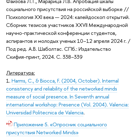
Фаизова Л.Т., Марарица Л.В. Апробация шкалы
социального присутствия на российской выборке //
Психология XXI века — 2024: калейдоскоп открытий.
Сборник тезисов участников XXVII Международной
научно-практической конференции студентов,
аспирантов и молодых ученых 10–12 апреля 2024 г. /
Под ред. А.В. Шаболтас. СПб.: Издательство
Скифия-принт, 2024. С. 338–339
Литература:
1.
Harms, C., & Biocca, F. (2004, October). Internal
consistency and reliability of the networked minds
measure of social presence. In Seventh annual
international workshop: Presence (Vol. 2004). Valencia:
Universidad Politecnica de Valencia
.
Приложение 5. «Опросник социального
присутствия Networked Minds»