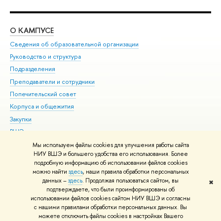
О КАМПУСЕ
ОБ
Сведения об образовательной организации
Мер
Руководство и структура
Мер
Подразделения
Дов
Преподаватели и сотрудники
Ол
Попечительский совет
При
Корпуса и общежития
При
Закупки
Ди
ВШЭ для студентов с ограниченными возможностями
До
здоровья и инвалидностью
Ас
Мы используем файлы cookies для улучшения работы сайта
Версия для слабовидящих
НИУ ВШЭ и большего удобства его использования. Более
Обр
подробную информацию об использовании файлов cookies
Единая платежная страница
можно найти
здесь
, наши правила обработки персональных
данных –
здесь
. Продолжая пользоваться сайтом, вы
✖
Редактору
подтверждаете, что были проинформированы об
© НИУ ВШЭ 1993–2026
Адреса и контакты
Условия использования
использовании файлов cookies сайтом НИУ ВШЭ и согласны
с нашими правилами обработки персональных данных. Вы
материалов
Политика конфиденциальности
Карта сайта
можете отключить файлы cookies в настройках Вашего
Шрифты HSE Sans и HSE Slab разработаны в
Школе дизайна НИУ ВШЭ